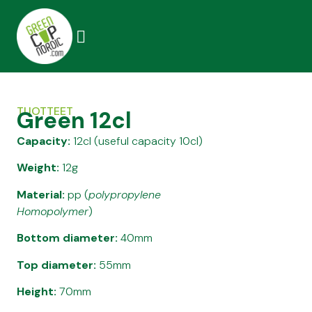
TUOTTEET
Green 12cl
Capacity:
12cl (useful capacity 10cl)
Weight:
12g
Material:
pp (
polypropylene
Homopolymer
)
Bottom diameter:
40mm
Top diameter:
55mm
Height:
70mm