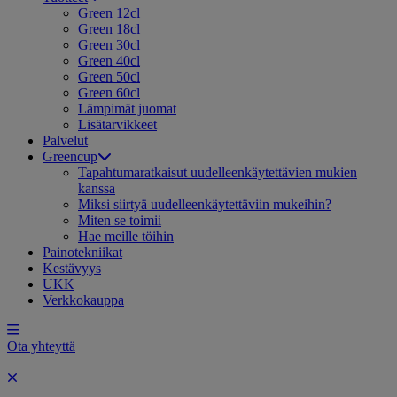
Green 12cl
Green 18cl
Green 30cl
Green 40cl
Green 50cl
Green 60cl
Lämpimät juomat
Lisätarvikkeet
Palvelut
Greencup
Tapahtumaratkaisut uudelleenkäytettävien mukien
kanssa
Miksi siirtyä uudelleenkäytettäviin mukeihin?
Miten se toimii
Hae meille töihin
Painotekniikat
Kestävyys
UKK
Verkkokauppa
Ota yhteyttä