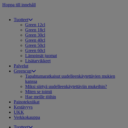
Hoppa till innehåll
Tuotteet
Green 12cl
Green 18cl
Green 30cl
Green 40cl
Green 50cl
Green 60cl
Lämpimät juomat
Lisätarvikkeet
Palvelut
Greencup
Tapahtumaratkaisut uudelleenkäytettävien mukien
kanssa
Miksi siirtyä uudelleenkäytettäviin mukeihin?
Miten se toimii
Hae meille töihin
Painotekniikat
Kestävyys
UKK
Verkkokauppa
Tuotteet