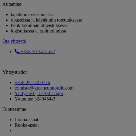
Autamme:
tapahtumaviestinnässä
opasteissa ja käytännön toteutuksessa
henkilökunnan ohjeistuksessa
logistiikassa ja optimoinnissa
Ota yhteyttä
+358 50 3472522
Yhteystiedot
+358 29 170 0776
toimisto@greencupnordic.com
Yhdystie 6, 12700 Loppi
Y-tunnus: 3249454-3
Tuotteemme
Juoma-astiat
Ruoka-astiat