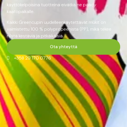
käyttökelpoisina tuotteina eivätkä ne päädy
kaatopaikalle.
Kaikki Greencupin uudelleenkäytettävät mukit on
valmistettu 100 % polypropeenista (PP), mikä tekee
niistä kestäviä ja pitkäikäisiä.
Ota yhteyttä
+358 29 170 0776