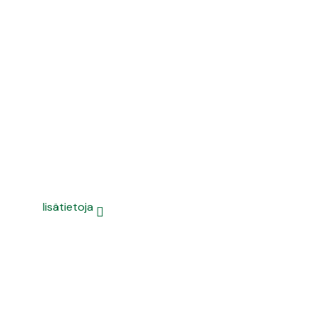
Green 30cl
lisätietoja