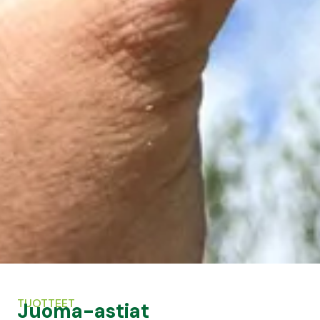
TUOTTEET
Juoma-astiat