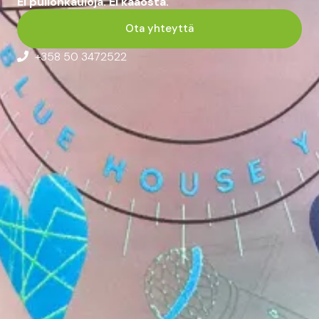
Ei pullonkauloja. Ei kaaosta.
Ota yhteyttä
+358 50 3472522