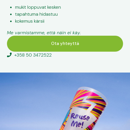
mukit loppuvat kesken
tapahtuma hidastuu
kokemus kärsii
Me varmistamme, että näin ei käy.
Ota yhteyttä
+358 50 3472522