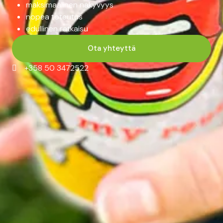
maksimaalinen näkyvyys
nopea toteutus
edullinen ratkaisu
Ota yhteyttä
+358 50 3472522