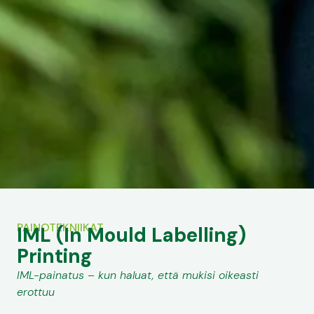
PAINOTEKNIIKAT
IML (In Mould Labelling)
Printing
IML-painatus – kun haluat, että mukisi oikeasti
erottuu