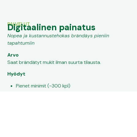
PALVELUT
Digitaalinen painatus
Nopea ja kustannustehokas brändäys pieniin
tapahtumiin
Arvo
Saat brändätyt mukit ilman suurta tilausta.
Hyödyt
Pienet minimit (~300 kpl)
Nopea toimitus
Täysvärinen painatus
Klikkaa kuvaa nähdäksesi esittelyvideon
Ota yhteyttä
+358 50 3472522